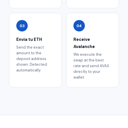
03
04
Envia tu ETH
Receive
Avalanche
Send the exact
amount to the
We execute the
deposit address
swap at the best
shown. Detected
rate and send AVAX
automatically.
directly to your
wallet.