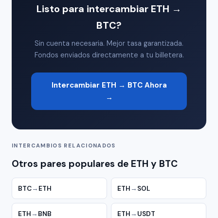
Listo para intercambiar ETH →
BTC?
Sin cuenta necesaria. Mejor tasa garantizada.
Fondos enviados directamente a tu billetera.
Intercambiar ETH → BTC Ahora
→
INTERCAMBIOS RELACIONADOS
Otros pares populares de ETH y BTC
BTC
→
ETH
ETH
→
SOL
ETH
→
BNB
ETH
→
USDT