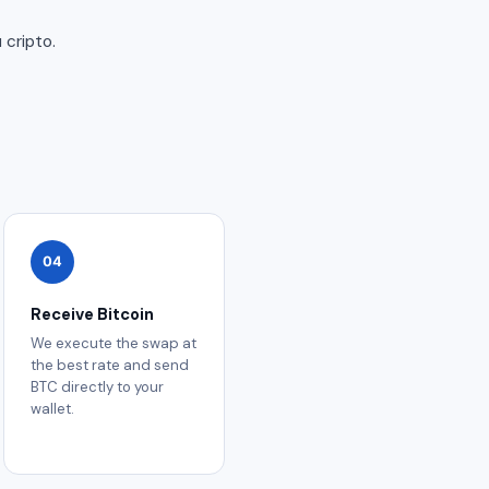
 cripto.
04
Receive Bitcoin
We execute the swap at
the best rate and send
BTC directly to your
wallet.