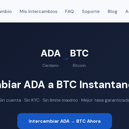
ambio
Mis Intercambios
FAQ
Soporte
Blog
A
ADA
BTC
→
Cardano
Bitcoin
mbiar ADA a BTC Instanta
Sin cuenta · Sin KYC · Sin limite maximo · Mejor tasa garantizad
Intercambiar ADA → BTC Ahora