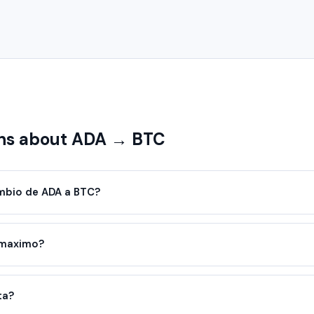
ns about ADA → BTC
mbio de ADA a BTC?
 maximo?
ta?