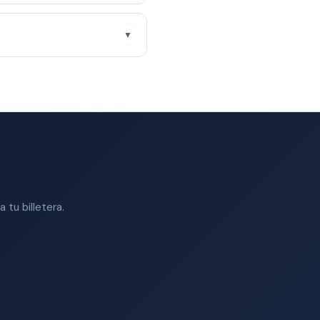
▼
tu billetera.