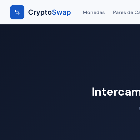
Crypto
Swap
Monedas
Pares de C
Interca