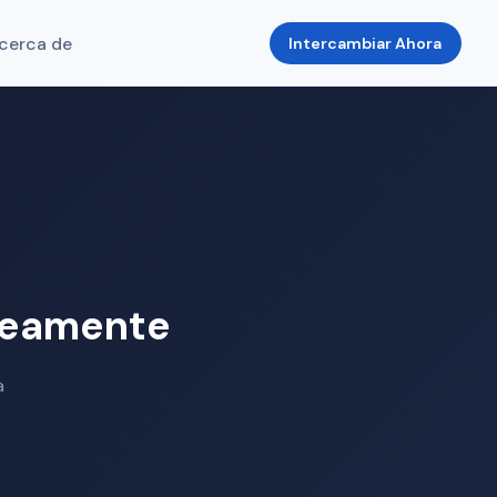
cerca de
Intercambiar Ahora
neamente
a