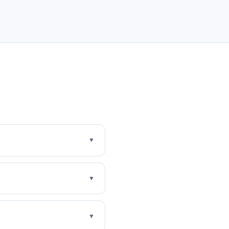
▼
▼
▼