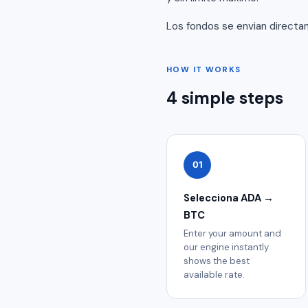
Los fondos se envian directam
HOW IT WORKS
4 simple steps
01
Selecciona ADA →
BTC
Enter your amount and
our engine instantly
shows the best
available rate.