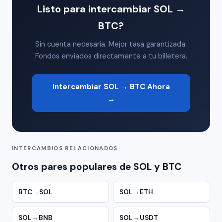
Listo para intercambiar SOL →
BTC?
Sin cuenta necesaria. Mejor tasa garantizada.
Fondos enviados directamente a tu billetera.
Intercambiar SOL → BTC Ahora
→
INTERCAMBIOS RELACIONADOS
Otros pares populares de SOL y BTC
BTC
→
SOL
SOL
→
ETH
SOL
→
BNB
SOL
→
USDT