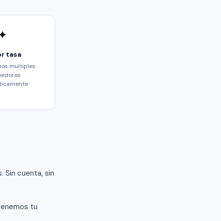
✦
r tasa
s multiples
eedores
ticamente
 Sin cuenta, sin
etenemos tu