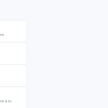
no.
te a tu