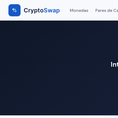
Crypto
Swap
Monedas
Pares de C
In