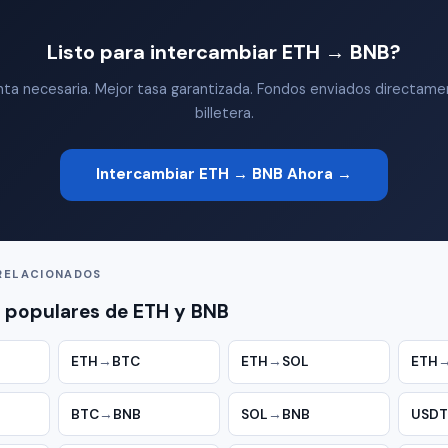
Listo para intercambiar ETH → BNB?
nta necesaria. Mejor tasa garantizada. Fondos enviados directame
billetera.
Intercambiar ETH → BNB Ahora →
RELACIONADOS
 populares de ETH y BNB
ETH
→
BTC
ETH
→
SOL
ETH
BTC
→
BNB
SOL
→
BNB
USDT