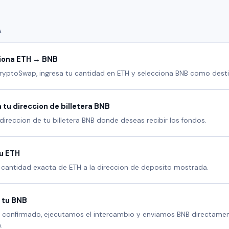
A
iona ETH → BNB
CryptoSwap, ingresa tu cantidad en ETH y selecciona BNB como desti
 tu direccion de billetera BNB
 direccion de tu billetera BNB donde deseas recibir los fondos.
tu ETH
a cantidad exacta de ETH a la direccion de deposito mostrada.
 tu BNB
 confirmado, ejecutamos el intercambio y enviamos BNB directamen
.