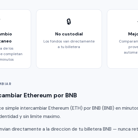
⚡
🔒
ambio
No custodial
Mejo
taneo
Los fondos van directamente
Comparamo
a tu billetera
prov
a de los
automa
se completan
 minutos
MBIAR
cambiar Ethereum por BNB
 simple intercambiar Ethereum (ETH) por BNB (BNB) en minutos.
identidad y sin limite maximo.
nvian directamente a la direccion de tu billetera BNB — nunca r