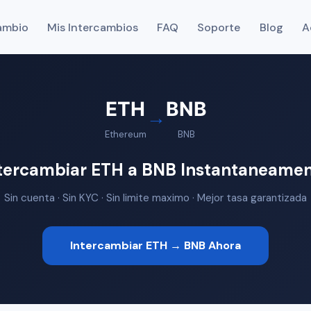
ambio
Mis Intercambios
FAQ
Soporte
Blog
A
ETH
BNB
→
Ethereum
BNB
tercambiar ETH a BNB Instantaneame
Sin cuenta · Sin KYC · Sin limite maximo · Mejor tasa garantizada
Intercambiar ETH → BNB Ahora