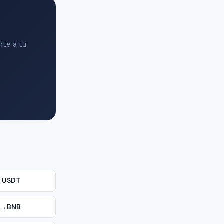
nte a tu
→
USDT
→
BNB