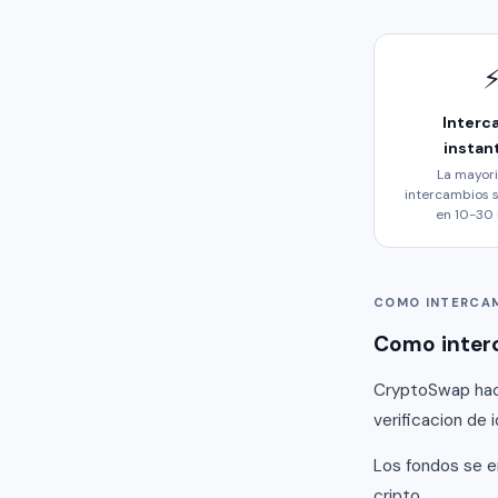
Interc
instan
La mayori
intercambios 
en 10-30
COMO INTERCA
Como inter
CryptoSwap hace
verificacion de 
Los fondos se e
cripto.