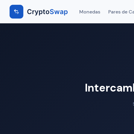
Crypto
Swap
Monedas
Pares de C
Intercam