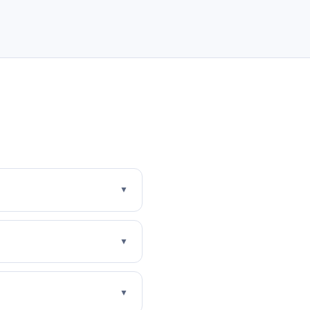
▼
▼
▼