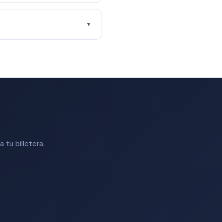
▼
tu billetera.