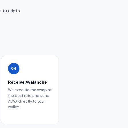
 tu cripto.
04
Receive Avalanche
We execute the swap at
the best rate and send
AVAX directly to your
wallet.