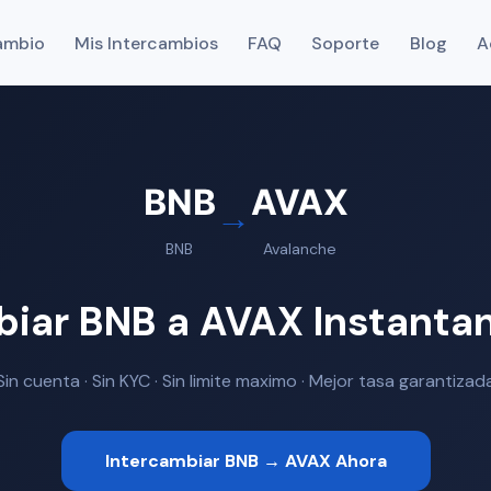
ambio
Mis Intercambios
FAQ
Soporte
Blog
A
BNB
AVAX
→
BNB
Avalanche
biar BNB a AVAX Instant
Sin cuenta · Sin KYC · Sin limite maximo · Mejor tasa garantizad
Intercambiar BNB → AVAX Ahora