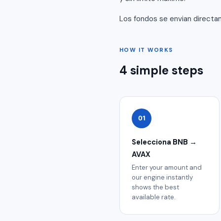
Los fondos se envian directam
HOW IT WORKS
4 simple steps
01
Selecciona BNB →
AVAX
Enter your amount and
our engine instantly
shows the best
available rate.