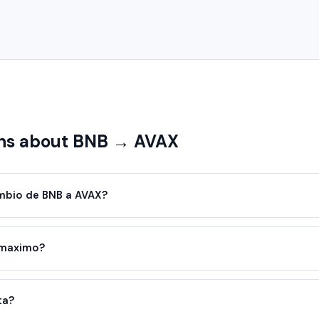
ns about BNB → AVAX
mbio de BNB a AVAX?
 maximo?
ta?