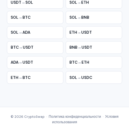
USDT
→
SOL
SOL
→
ETH
SOL
→
BTC
SOL
→
BNB
SOL
→
ADA
ETH
→
USDT
BTC
→
USDT
BNB
→
USDT
ADA
→
USDT
BTC
→
ETH
ETH
→
BTC
SOL
→
USDC
© 2026 CryptoSwap ·
Политика конфиденциальности
·
Условия
использования