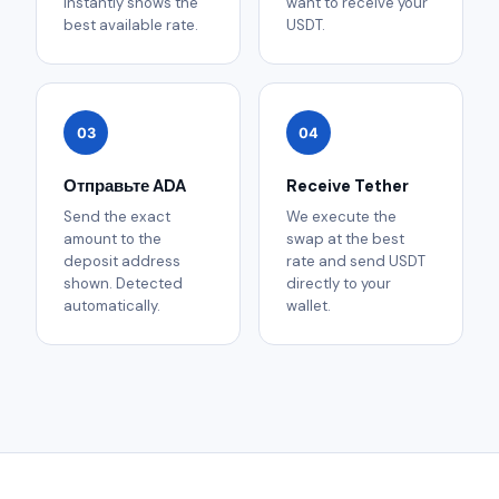
instantly shows the
want to receive your
best available rate.
USDT.
03
04
Отправьте ADA
Receive Tether
Send the exact
We execute the
amount to the
swap at the best
deposit address
rate and send USDT
shown. Detected
directly to your
automatically.
wallet.