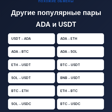
ПОХОЖИЕ ОБМЕНЫ
Другие популярные пары
ADA и USDT
USDT
→
ADA
ADA
→
ETH
ADA
→
BTC
ADA
→
SOL
ETH
→
USDT
BTC
→
USDT
SOL
→
USDT
BNB
→
USDT
BTC
→
ETH
ETH
→
BTC
SOL
→
USDC
BTC
→
USDC