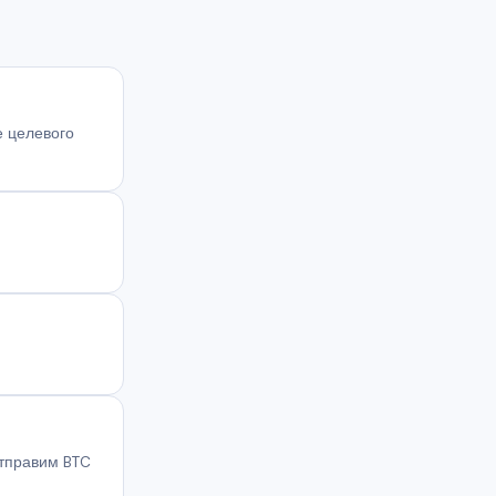
е целевого
отправим BTC