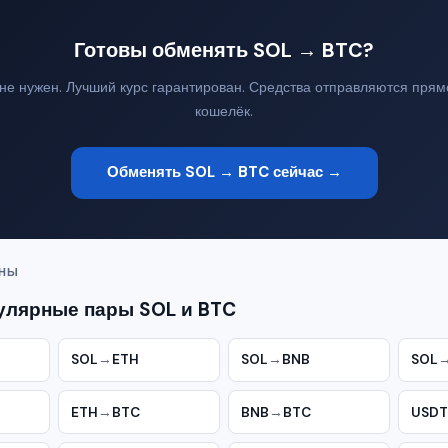
Готовы обменять SOL → BTC?
 не нужен. Лучший курс гарантирован. Средства отправляются прям
кошелёк.
Обменять SOL → BTC сейчас →
ЕНЫ
улярные пары SOL и BTC
SOL
→
ETH
SOL
→
BNB
SOL
ETH
→
BTC
BNB
→
BTC
USDT