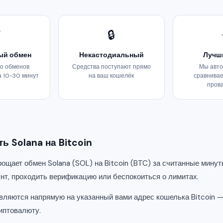
⚡
🔒
ый обмен
Некастодиальный
Лучш
о обменов
Средства поступают прямо
Мы авто
а 10-30 минут
на ваш кошелёк
сравнивае
пров
ь Solana на Bitcoin
ощает обмен Solana (SOL) на Bitcoin (BTC) за считанные минут
унт, проходить верификацию или беспокоиться о лимитах.
вляются напрямую на указанный вами адрес кошелька Bitcoin —
иптовалюту.