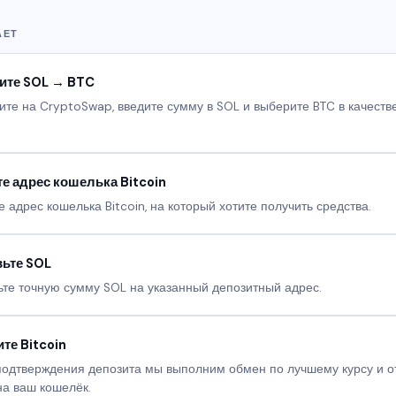
АЕТ
ите SOL → BTC
те на CryptoSwap, введите сумму в SOL и выберите BTC в качеств
е адрес кошелька Bitcoin
е адрес кошелька Bitcoin, на который хотите получить средства.
ьте SOL
те точную сумму SOL на указанный депозитный адрес.
те Bitcoin
подтверждения депозита мы выполним обмен по лучшему курсу и 
на ваш кошелёк.