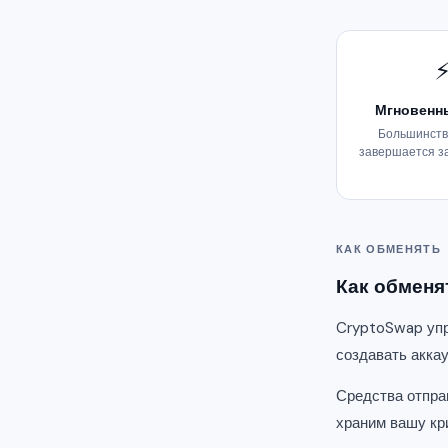
Мгновенн
Большинств
завершается з
КАК ОБМЕНЯТЬ
Как обменят
CryptoSwap упр
создавать акка
Средства отпра
храним вашу кр