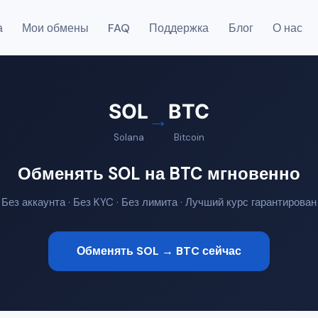
а
Мои обмены
FAQ
Поддержка
Блог
О нас
SOL
BTC
→
Solana
Bitcoin
Обменять SOL на BTC мгновенно
Без аккаунта · Без KYC · Без лимита · Лучший курс гарантирован
Обменять SOL → BTC сейчас