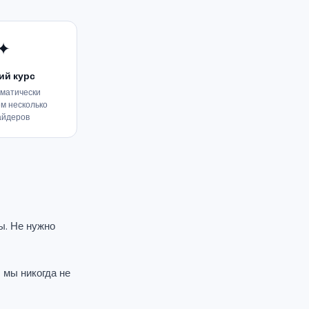
✦
ий курс
матически
м несколько
айдеров
ы. Не нужно
 мы никогда не