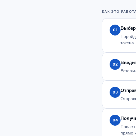
КАК ЭТО РАБОТ
Выбер
01
Перейди
токена.
Введит
02
Вставьт
Отправ
03
Отправь
Получи
04
После 
прямо 