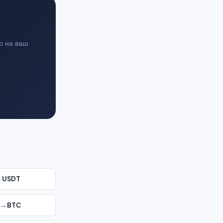
о на ваш
→
USDT
→
BTC