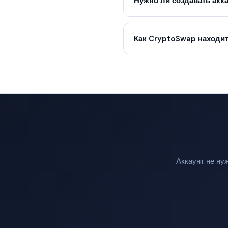
Нужно ли создавать акк
Как CryptoSwap находит
Аккаунт не ну