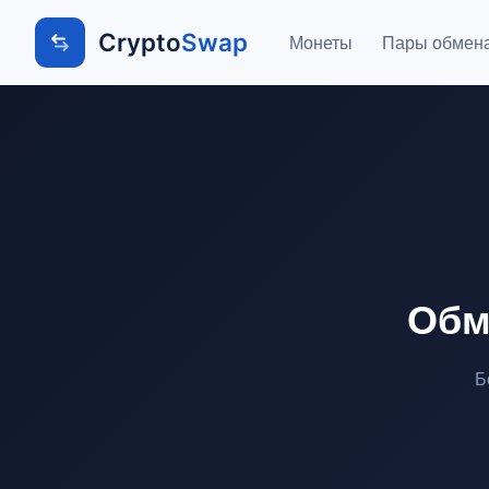
Crypto
Swap
Монеты
Пары обмен
Обм
Б