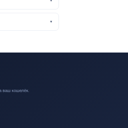
▼
▼
а ваш кошелёк.