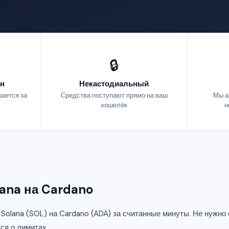
🔒
н
Некастодиальный
ается за
Средства поступают прямо на ваш
Мы а
кошелёк
н
lana на Cardano
olana (SOL) на Cardano (ADA) за считанные минуты. Не нужно 
ся о лимитах.