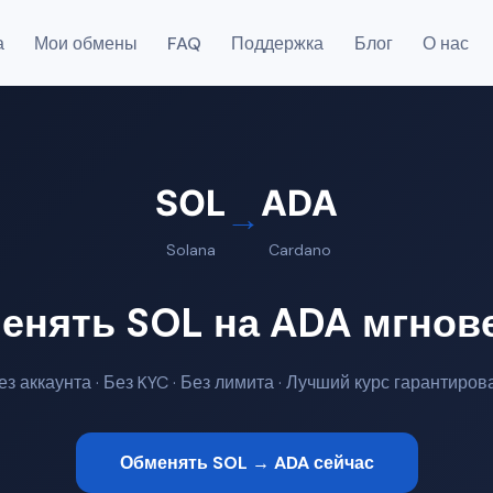
а
Мои обмены
FAQ
Поддержка
Блог
О нас
SOL
ADA
→
Solana
Cardano
енять SOL на ADA мгнов
ез аккаунта · Без KYC · Без лимита · Лучший курс гарантиров
Обменять SOL → ADA сейчас