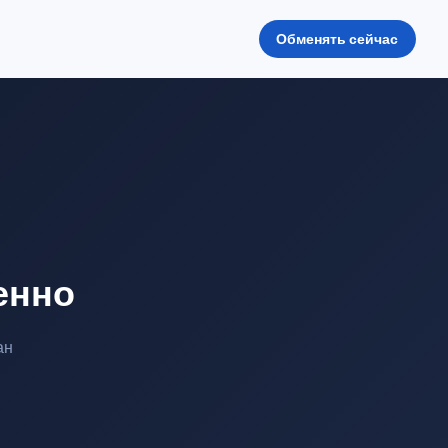
Обменять сейчас
енно
ан