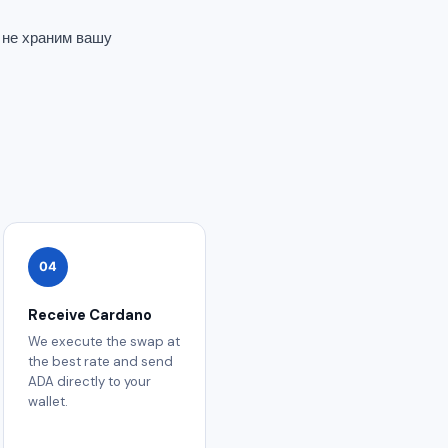
 не храним вашу
04
Receive Cardano
We execute the swap at
the best rate and send
ADA directly to your
wallet.