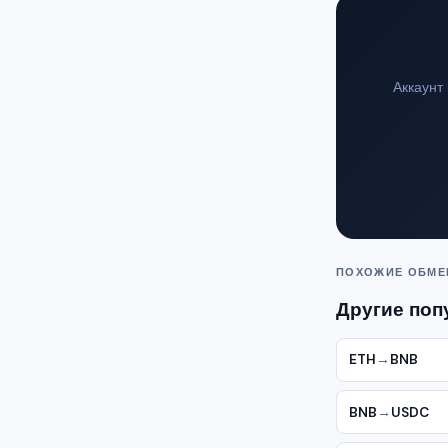
Аккаунт
ПОХОЖИЕ ОБМ
Другие поп
ETH
→
BNB
BNB
→
USDC