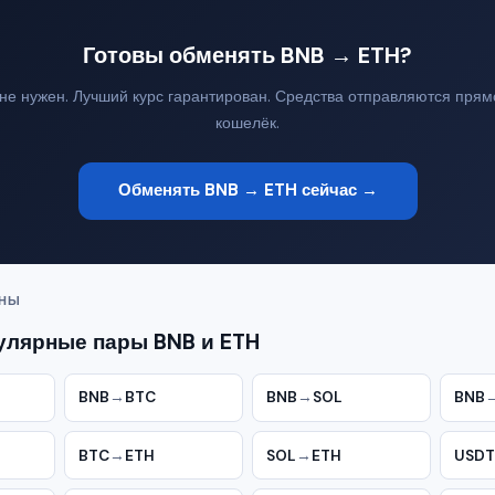
Готовы обменять BNB → ETH?
 не нужен. Лучший курс гарантирован. Средства отправляются прям
кошелёк.
Обменять BNB → ETH сейчас →
ЕНЫ
улярные пары BNB и ETH
BNB
→
BTC
BNB
→
SOL
BNB
BTC
→
ETH
SOL
→
ETH
USDT