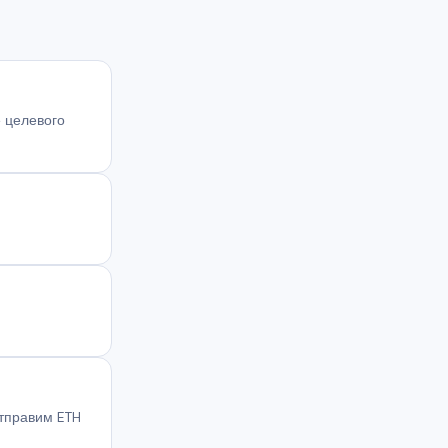
е целевого
тправим ETH