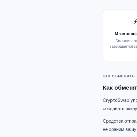
Мгновенн
Большинств
завершается з
КАК ОБМЕНЯТЬ
Как обменя
CryptoSwap упр
создавать акка
Средства отпра
не храним вашу