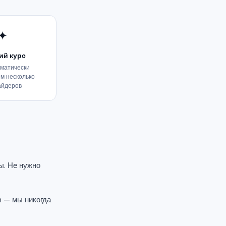
✦
ий курс
матически
м несколько
айдеров
ы. Не нужно
 — мы никогда