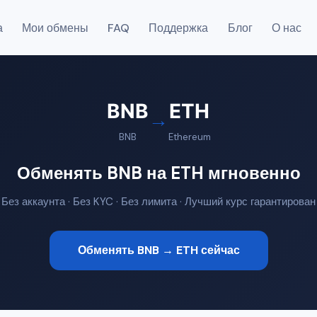
а
Мои обмены
FAQ
Поддержка
Блог
О нас
BNB
ETH
→
BNB
Ethereum
Обменять BNB на ETH мгновенно
Без аккаунта · Без KYC · Без лимита · Лучший курс гарантирован
Обменять BNB → ETH сейчас