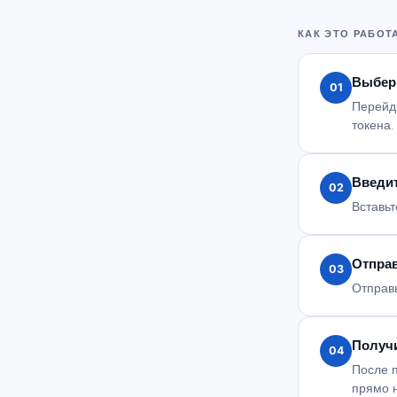
КАК ЭТО РАБОТ
Выбер
01
Перейди
токена.
Введит
02
Вставьт
Отпра
03
Отправь
Получ
04
После 
прямо 