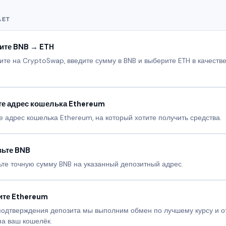
АЕТ
ите BNB → ETH
те на CryptoSwap, введите сумму в BNB и выберите ETH в качеств
е адрес кошелька Ethereum
е адрес кошелька Ethereum, на который хотите получить средства.
вьте BNB
те точную сумму BNB на указанный депозитный адрес.
ите Ethereum
подтверждения депозита мы выполним обмен по лучшему курсу и о
на ваш кошелёк.