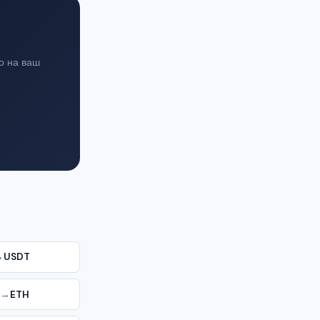
о на ваш
→
USDT
→
ETH