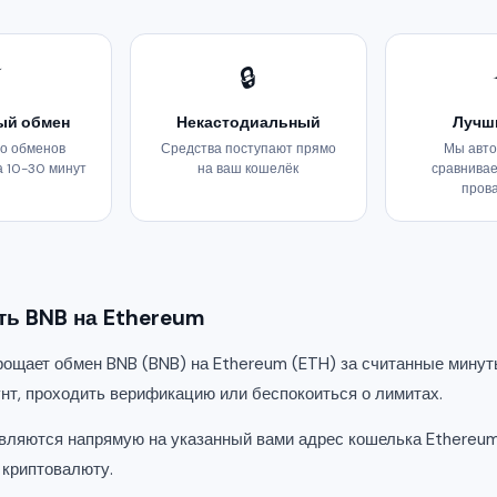
⚡
🔒
ый обмен
Некастодиальный
Лучш
о обменов
Средства поступают прямо
Мы авто
а 10-30 минут
на ваш кошелёк
сравнивае
пров
ть BNB на Ethereum
ощает обмен BNB (BNB) на Ethereum (ETH) за считанные минут
унт, проходить верификацию или беспокоиться о лимитах.
вляются напрямую на указанный вами адрес кошелька Ethereum
 криптовалюту.