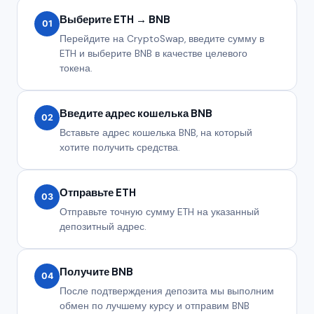
Выберите ETH → BNB
01
Перейдите на CryptoSwap, введите сумму в
ETH и выберите BNB в качестве целевого
токена.
Введите адрес кошелька BNB
02
Вставьте адрес кошелька BNB, на который
хотите получить средства.
Отправьте ETH
03
Отправьте точную сумму ETH на указанный
депозитный адрес.
Получите BNB
04
После подтверждения депозита мы выполним
обмен по лучшему курсу и отправим BNB