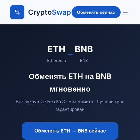
Crypto
Swap
☰
Обменять сейчас
ETH
BNB
→
Ethereum
BNB
Обменять ETH на BNB
мгновенно
Без аккаунта · Без KYC · Без лимита · Лучший курс
гарантирован
Обменять ETH → BNB сейчас