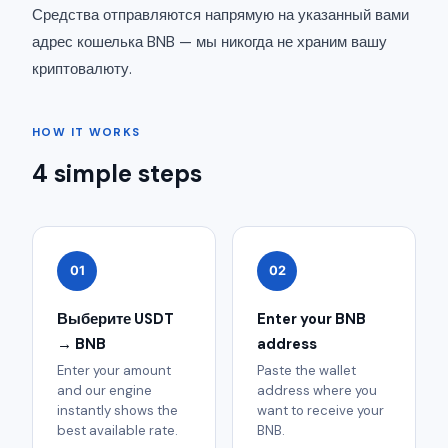
Средства отправляются напрямую на указанный вами
адрес кошелька BNB — мы никогда не храним вашу
криптовалюту.
HOW IT WORKS
4 simple steps
01
02
Выберите USDT
Enter your BNB
→ BNB
address
Enter your amount
Paste the wallet
and our engine
address where you
instantly shows the
want to receive your
best available rate.
BNB.