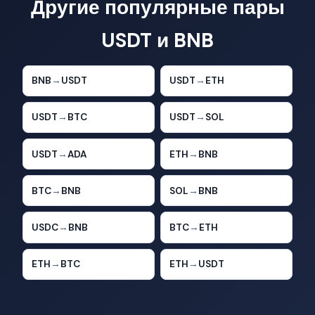
Другие популярные пары
USDT и BNB
BNB
→
USDT
USDT
→
ETH
USDT
→
BTC
USDT
→
SOL
USDT
→
ADA
ETH
→
BNB
BTC
→
BNB
SOL
→
BNB
USDC
→
BNB
BTC
→
ETH
ETH
→
BTC
ETH
→
USDT