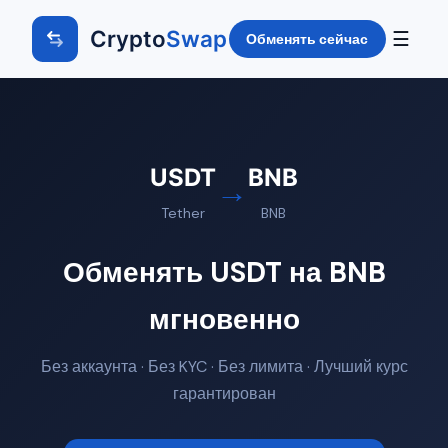
Crypto
Swap
☰
Обменять сейчас
USDT
BNB
→
Tether
BNB
Обменять USDT на BNB
мгновенно
Без аккаунта · Без KYC · Без лимита · Лучший курс
гарантирован