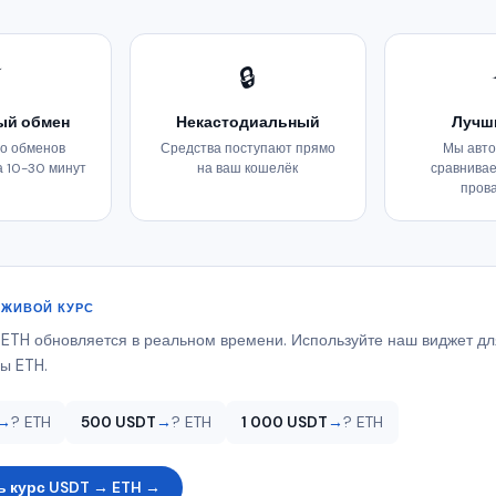
⚡
🔒
ый обмен
Некастодиальный
Лучш
о обменов
Средства поступают прямо
Мы авто
а 10-30 минут
на ваш кошелёк
сравнивае
пров
 ЖИВОЙ КУРС
 ETH обновляется в реальном времени. Используйте наш виджет д
ы ETH.
→
? ETH
500 USDT
→
? ETH
1 000 USDT
→
? ETH
ь курс USDT → ETH →