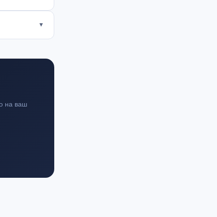
▼
о на ваш