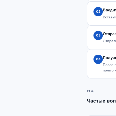
Введит
02
Вставьт
Отпра
03
Отправ
Получ
04
После 
прямо 
FAQ
Частые воп