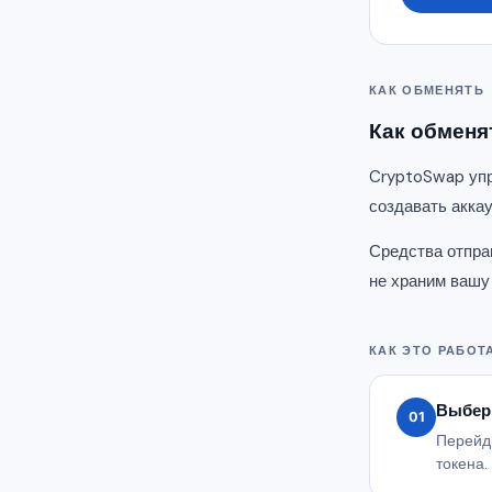
КАК ОБМЕНЯТЬ
Как обменя
CryptoSwap упр
создавать акка
Средства отпра
не храним вашу
КАК ЭТО РАБОТ
Выбер
01
Перейди
токена.