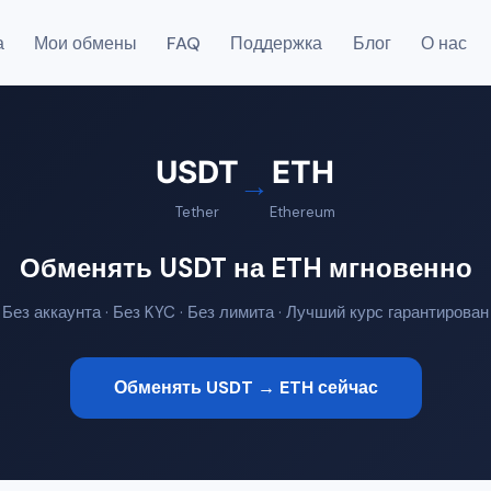
а
Мои обмены
FAQ
Поддержка
Блог
О нас
USDT
ETH
→
Tether
Ethereum
Обменять USDT на ETH мгновенно
Без аккаунта · Без KYC · Без лимита · Лучший курс гарантирован
Обменять USDT → ETH сейчас