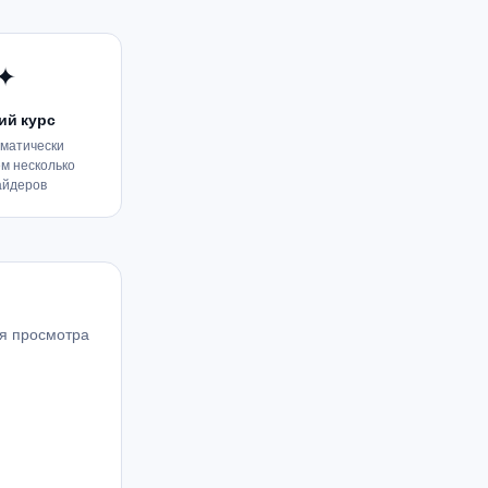
✦
ий курс
матически
м несколько
айдеров
ля просмотра