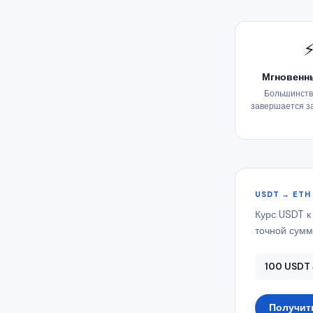
Мгновенн
Большинств
завершается з
USDT → ETH
Курс USDT к
точной сумм
100 USDT
Получит