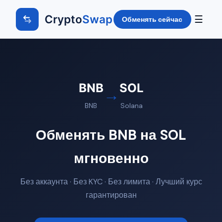
Crypto
Swap
☰
Обменять сейчас
BNB
SOL
→
BNB
Solana
Обменять BNB на SOL
мгновенно
Без аккаунта · Без KYC · Без лимита · Лучший курс
гарантирован