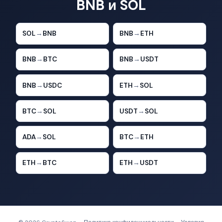
BNB и SOL
SOL
→
BNB
BNB
→
ETH
BNB
→
BTC
BNB
→
USDT
BNB
→
USDC
ETH
→
SOL
BTC
→
SOL
USDT
→
SOL
ADA
→
SOL
BTC
→
ETH
ETH
→
BTC
ETH
→
USDT