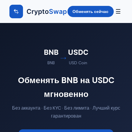
Crypto
Swap
☰
Обменять сейчас
BNB
USDC
→
BNB
USD Coin
Обменять BNB на USDC
мгновенно
Без аккаунта · Без KYC · Без лимита · Лучший курс
гарантирован