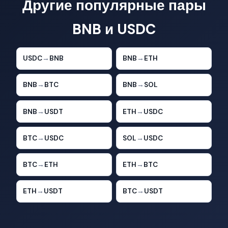
Другие популярные пары
BNB и USDC
USDC
→
BNB
BNB
→
ETH
BNB
→
BTC
BNB
→
SOL
BNB
→
USDT
ETH
→
USDC
BTC
→
USDC
SOL
→
USDC
BTC
→
ETH
ETH
→
BTC
ETH
→
USDT
BTC
→
USDT