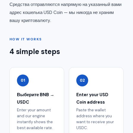
Средства отправляются напрямую на указанный вами
адрес кошелька USD Coin — мы никогда не храним
вашу криптовалюту.
HOW IT WORKS
4 simple steps
01
02
Выберите BNB →
Enter your USD
USDC
Coin address
Enter your amount
Paste the wallet
and our engine
address where you
instantly shows the
want to receive your
best available rate.
USDC.