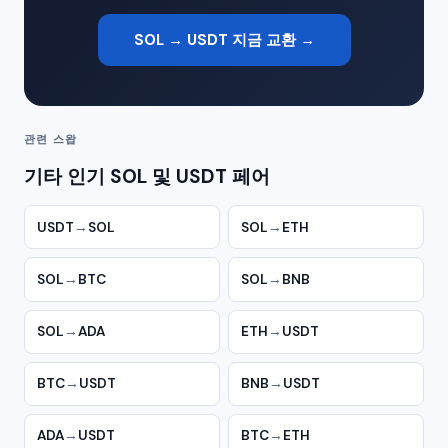
SOL → USDT 지금 교환 →
관련 스왑
기타 인기 SOL 및 USDT 페어
USDT
→
SOL
SOL
→
ETH
SOL
→
BTC
SOL
→
BNB
SOL
→
ADA
ETH
→
USDT
BTC
→
USDT
BNB
→
USDT
ADA
→
USDT
BTC
→
ETH