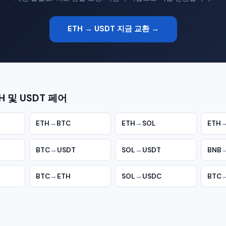
ETH → USDT 지금 교환 →
H 및 USDT 페어
ETH
→
BTC
ETH
→
SOL
ETH
BTC
→
USDT
SOL
→
USDT
BNB
BTC
→
ETH
SOL
→
USDC
BTC