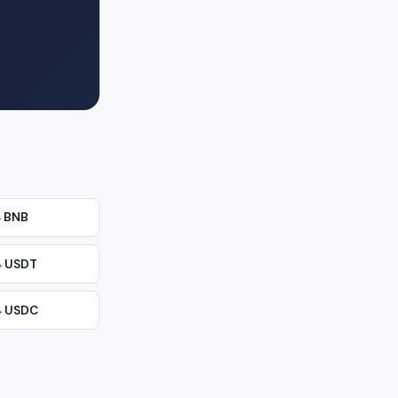
→
BNB
→
USDT
→
USDC