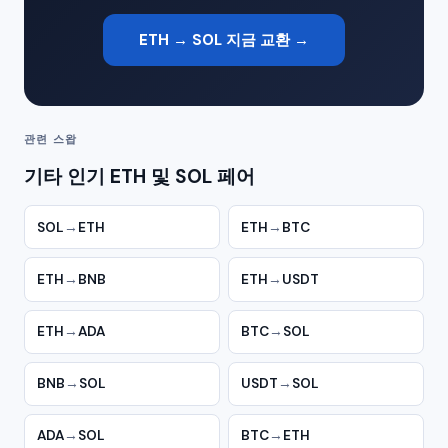
ETH → SOL 지금 교환 →
관련 스왑
기타 인기 ETH 및 SOL 페어
SOL
→
ETH
ETH
→
BTC
ETH
→
BNB
ETH
→
USDT
ETH
→
ADA
BTC
→
SOL
BNB
→
SOL
USDT
→
SOL
ADA
→
SOL
BTC
→
ETH