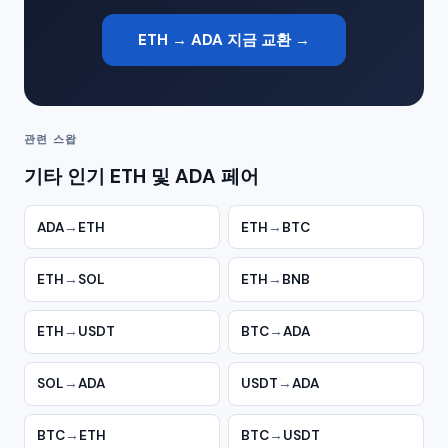
ETH → ADA 지금 교환 →
관련 스왑
기타 인기 ETH 및 ADA 페어
ADA
→
ETH
ETH
→
BTC
ETH
→
SOL
ETH
→
BNB
ETH
→
USDT
BTC
→
ADA
SOL
→
ADA
USDT
→
ADA
BTC
→
ETH
BTC
→
USDT