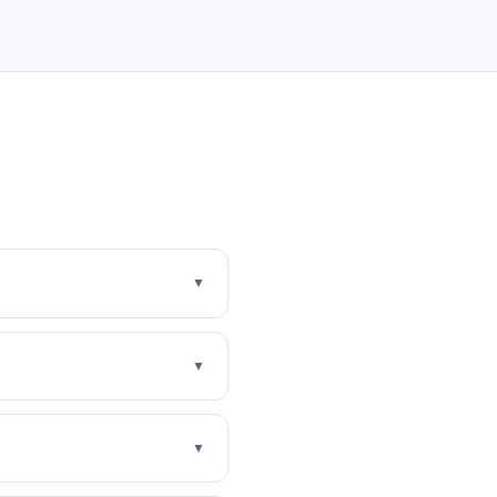
▼
▼
▼