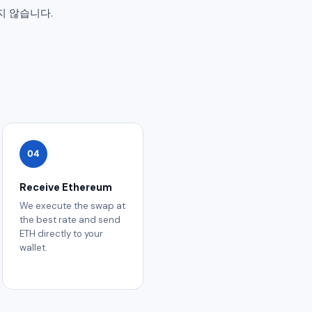
지 않습니다.
04
Receive Ethereum
We execute the swap at
the best rate and send
ETH directly to your
wallet.