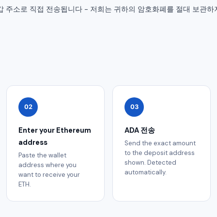
 지갑 주소로 직접 전송됩니다 - 저희는 귀하의 암호화폐를 절대 보관하
02
03
Enter your Ethereum
ADA 전송
address
Send the exact amount
to the deposit address
Paste the wallet
shown. Detected
address where you
automatically.
want to receive your
ETH.