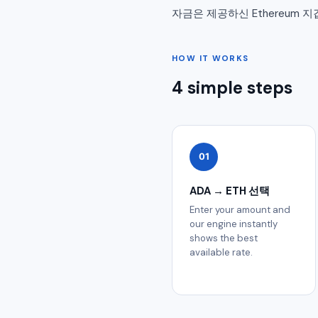
자금은 제공하신 Ethereum
HOW IT WORKS
4 simple steps
01
ADA → ETH 선택
Enter your amount and
our engine instantly
shows the best
available rate.