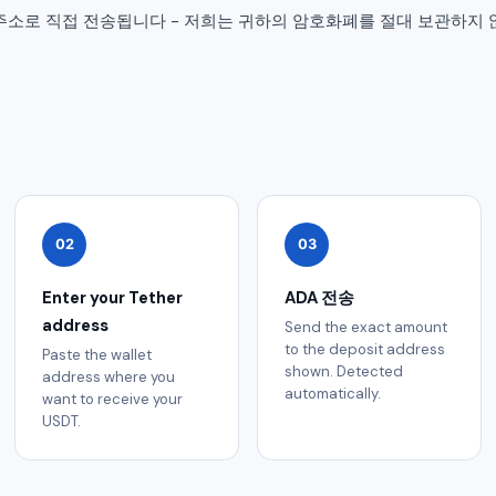
갑 주소로 직접 전송됩니다 - 저희는 귀하의 암호화폐를 절대 보관하지 
02
03
Enter your Tether
ADA 전송
address
Send the exact amount
to the deposit address
Paste the wallet
shown. Detected
address where you
automatically.
want to receive your
USDT.