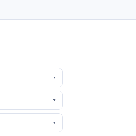
▼
▼
▼