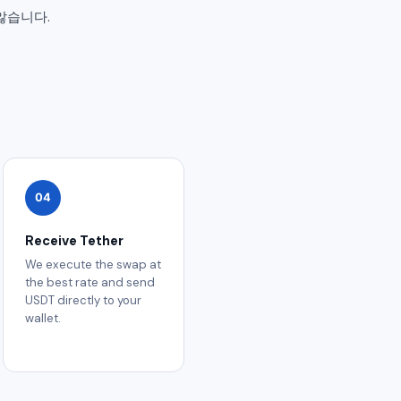
않습니다.
04
Receive Tether
We execute the swap at
the best rate and send
USDT directly to your
wallet.