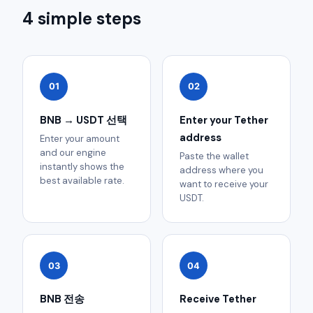
4 simple steps
01
02
BNB → USDT 선택
Enter your Tether
address
Enter your amount
and our engine
Paste the wallet
instantly shows the
address where you
best available rate.
want to receive your
USDT.
03
04
BNB 전송
Receive Tether