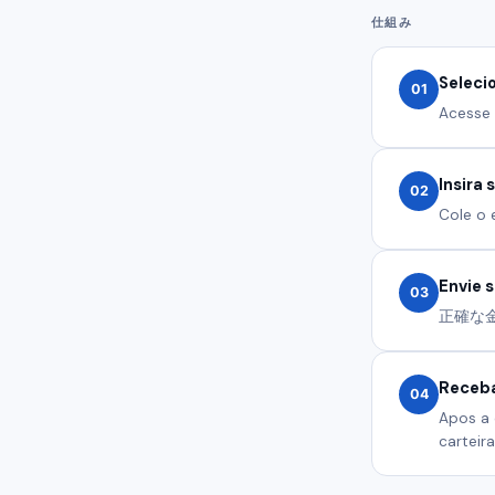
仕組み
Seleci
01
Acesse 
Insira
02
Cole o 
Envie 
03
正確な金額を
Receba
04
Apos a 
carteira