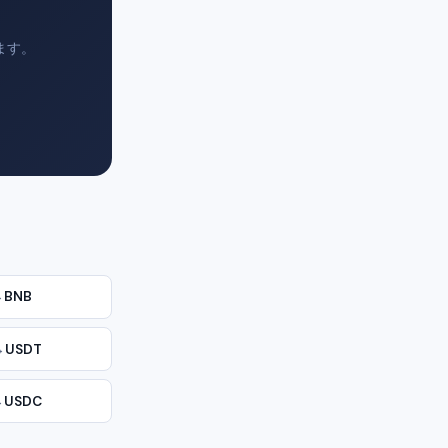
ます。
→
BNB
→
USDT
→
USDC