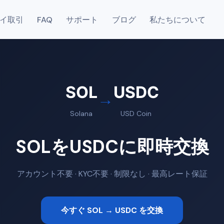
イ取引
FAQ
サポート
ブログ
私たちについて
SOL
USDC
→
Solana
USD Coin
SOLをUSDCに即時交換
アカウント不要 · KYC不要 · 制限なし · 最高レート保証
今すぐ SOL → USDC を交換