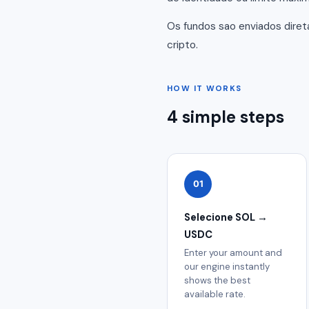
Os fundos sao enviados dire
cripto.
HOW IT WORKS
4 simple steps
01
Selecione SOL →
USDC
Enter your amount and
our engine instantly
shows the best
available rate.