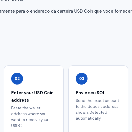
tamente para o endereco da carteira USD Coin que voce fornec
02
03
Enter your USD Coin
Envie seu SOL
address
Send the exact amount
to the deposit address
Paste the wallet
shown. Detected
address where you
automatically.
want to receive your
USDC.