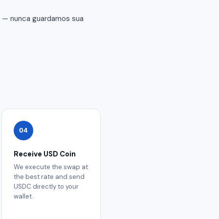
er — nunca guardamos sua
04
Receive USD Coin
We execute the swap at
the best rate and send
USDC directly to your
wallet.