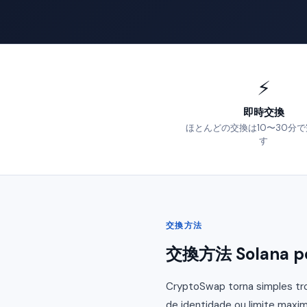
⚡
即時交換
ほとんどの交換は10〜30分
す
交換方法
交換方法 Solana po
CryptoSwap torna simples tro
de identidade ou limite maxim