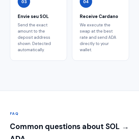
03
04
Envie seu SOL
Receive Cardano
Send the exact
We execute the
amount to the
swap at the best
deposit address
rate and send ADA
shown. Detected
directly to your
automatically.
wallet.
FAQ
Common questions about SOL →
ADA