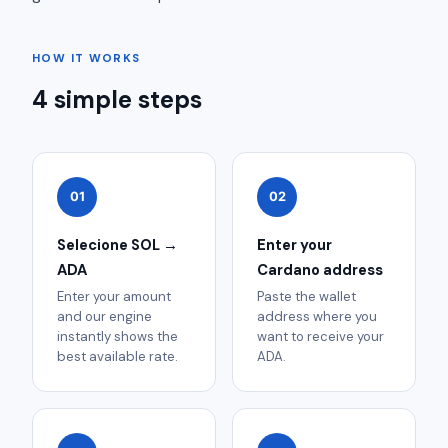
HOW IT WORKS
4 simple steps
01
02
Selecione SOL →
Enter your
ADA
Cardano address
Enter your amount
Paste the wallet
and our engine
address where you
instantly shows the
want to receive your
best available rate.
ADA.