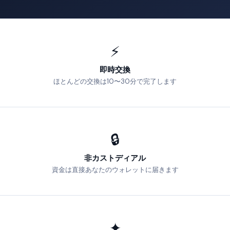
⚡
即時交換
ほとんどの交換は10〜30分で完了します
🔒
非カストディアル
資金は直接あなたのウォレットに届きます
✦