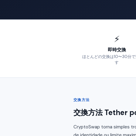
⚡
即時交換
ほとんどの交換は10〜30分
す
交換方法
交換方法 Tether po
CryptoSwap torna simples tro
de identidade ou limite maxim