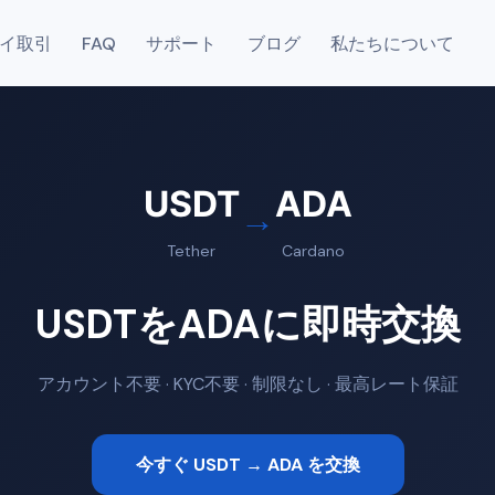
イ取引
FAQ
サポート
ブログ
私たちについて
USDT
ADA
→
Tether
Cardano
USDTをADAに即時交換
アカウント不要 · KYC不要 · 制限なし · 最高レート保証
今すぐ USDT → ADA を交換