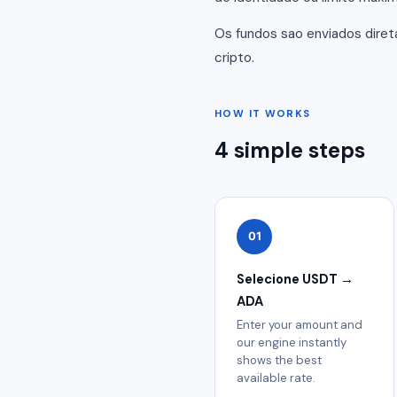
Os fundos sao enviados dire
cripto.
HOW IT WORKS
4 simple steps
01
Selecione USDT →
ADA
Enter your amount and
our engine instantly
shows the best
available rate.