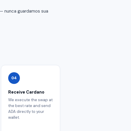
r — nunca guardamos sua
04
Receive Cardano
We execute the swap at
the best rate and send
ADA directly to your
wallet.