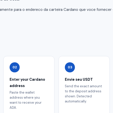
tamente para o endereco da carteira Cardano que voce fornece
02
03
Enter your Cardano
Envie seu USDT
address
Send the exact amount
to the deposit address
Paste the wallet
shown. Detected
address where you
automatically.
want to receive your
ADA.