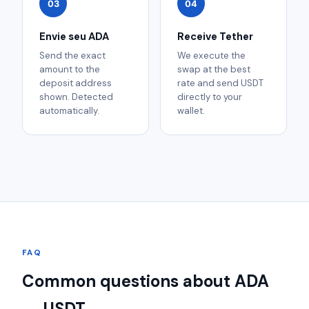
03
04
Envie seu ADA
Receive Tether
Send the exact
We execute the
amount to the
swap at the best
deposit address
rate and send USDT
shown. Detected
directly to your
automatically.
wallet.
FAQ
Common questions about ADA
→ USDT