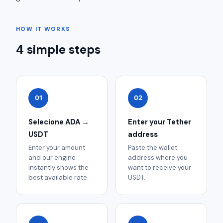
HOW IT WORKS
4 simple steps
01
02
Selecione ADA →
Enter your Tether
USDT
address
Enter your amount
Paste the wallet
and our engine
address where you
instantly shows the
want to receive your
best available rate.
USDT.