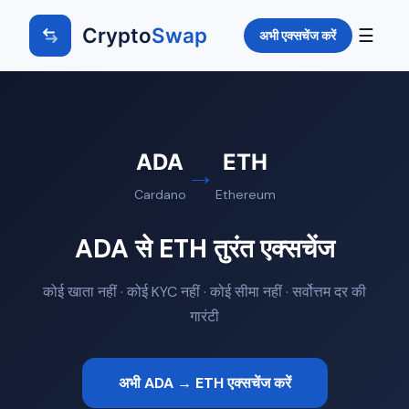
Crypto
Swap
☰
अभी एक्सचेंज करें
ADA
ETH
→
Cardano
Ethereum
ADA से ETH तुरंत एक्सचेंज
कोई खाता नहीं · कोई KYC नहीं · कोई सीमा नहीं · सर्वोत्तम दर की
गारंटी
अभी ADA → ETH एक्सचेंज करें