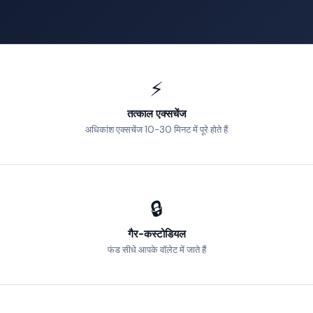
⚡
तत्काल एक्सचेंज
अधिकांश एक्सचेंज 10-30 मिनट में पूरे होते हैं
🔒
गैर-कस्टोडियल
फंड सीधे आपके वॉलेट में जाते हैं