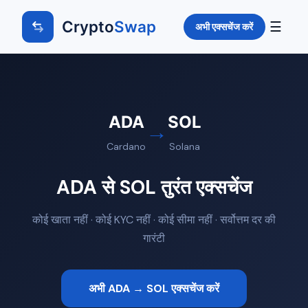
Crypto
Swap
☰
अभी एक्सचेंज करें
ADA
SOL
→
Cardano
Solana
ADA से SOL तुरंत एक्सचेंज
कोई खाता नहीं · कोई KYC नहीं · कोई सीमा नहीं · सर्वोत्तम दर की
गारंटी
अभी ADA → SOL एक्सचेंज करें