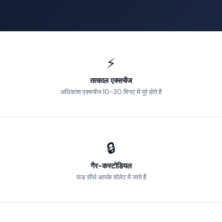
⚡
तत्काल एक्सचेंज
अधिकांश एक्सचेंज 10-30 मिनट में पूरे होते हैं
🔒
गैर-कस्टोडियल
फंड सीधे आपके वॉलेट में जाते हैं