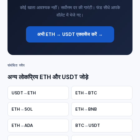
कोई खाता आवश्यक नहीं। सर्वोत्तम दर की गारंटी। फंड सीधे आपके
वॉलेट में भेजे गए।
अभी ETH → USDT एक्सचेंज करें →
संबंधित स्वैप
अन्य लोकप्रिय ETH और USDT जोड़े
USDT
→
ETH
ETH
→
BTC
ETH
→
SOL
ETH
→
BNB
ETH
→
ADA
BTC
→
USDT