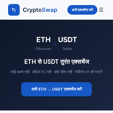
Crypto
Swap
☰
अभी एक्सचेंज करें
ETH
USDT
→
Ethereum
Tether
ETH से USDT तुरंत एक्सचेंज
कोई खाता नहीं · कोई KYC नहीं · कोई सीमा नहीं · सर्वोत्तम दर की गारंटी
अभी ETH → USDT एक्सचेंज करें