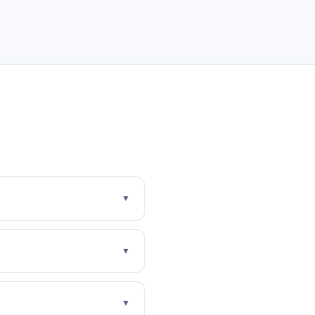
▼
▼
▼