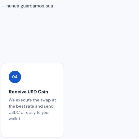
er — nunca guardamos sua
04
Receive USD Coin
We execute the swap at
the best rate and send
USDC directly to your
wallet.