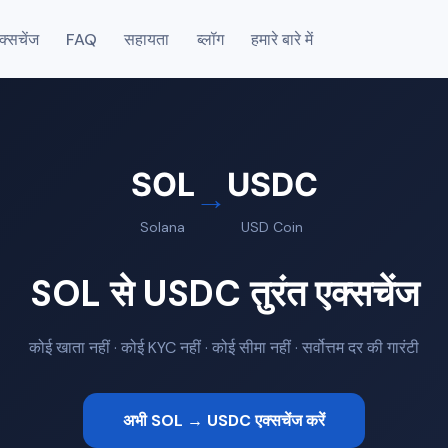
एक्सचेंज
FAQ
सहायता
ब्लॉग
हमारे बारे में
SOL
USDC
→
Solana
USD Coin
SOL से USDC तुरंत एक्सचेंज
कोई खाता नहीं · कोई KYC नहीं · कोई सीमा नहीं · सर्वोत्तम दर की गारंटी
अभी SOL → USDC एक्सचेंज करें