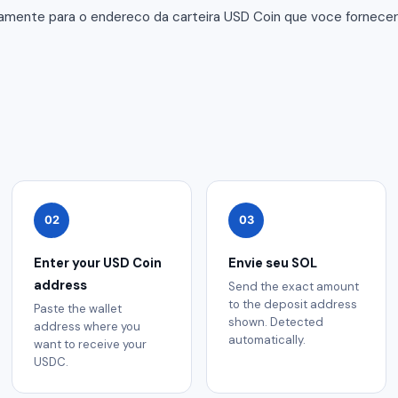
tamente para o endereco da carteira USD Coin que voce fornec
02
03
Enter your USD Coin
Envie seu SOL
address
Send the exact amount
to the deposit address
Paste the wallet
shown. Detected
address where you
automatically.
want to receive your
USDC.