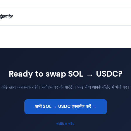
ंढता है?
Ready to swap SOL → USDC?
कोई खाता आवश्यक नहीं। सर्वोत्तम दर की गारंटी। फंड सीधे आपके वॉलेट में भेजे गए।
अभी SOL → USDC एक्सचेंज करें →
संबंधित स्वैप