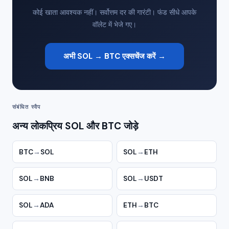
कोई खाता आवश्यक नहीं। सर्वोत्तम दर की गारंटी। फंड सीधे आपके
वॉलेट में भेजे गए।
अभी SOL → BTC एक्सचेंज करें →
संबंधित स्वैप
अन्य लोकप्रिय SOL और BTC जोड़े
BTC
→
SOL
SOL
→
ETH
SOL
→
BNB
SOL
→
USDT
SOL
→
ADA
ETH
→
BTC