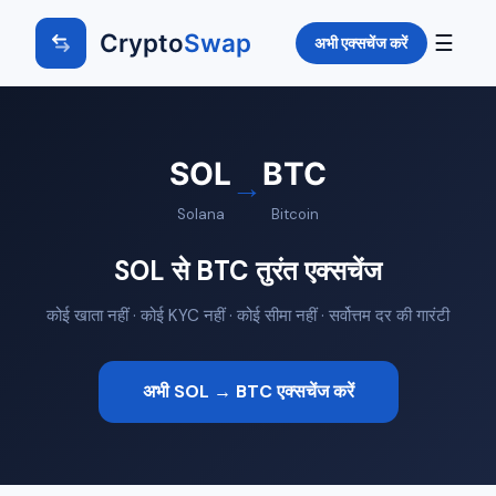
Crypto
Swap
☰
अभी एक्सचेंज करें
SOL
BTC
→
Solana
Bitcoin
SOL से BTC तुरंत एक्सचेंज
कोई खाता नहीं · कोई KYC नहीं · कोई सीमा नहीं · सर्वोत्तम दर की गारंटी
अभी SOL → BTC एक्सचेंज करें