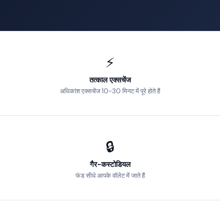
⚡
तत्काल एक्सचेंज
अधिकांश एक्सचेंज 10-30 मिनट में पूरे होते हैं
🔒
गैर-कस्टोडियल
फंड सीधे आपके वॉलेट में जाते हैं