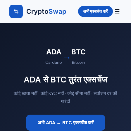
Crypto
Swap
☰
अभी एक्सचेंज करें
ADA
BTC
→
Cardano
Bitcoin
ADA से BTC तुरंत एक्सचेंज
कोई खाता नहीं · कोई KYC नहीं · कोई सीमा नहीं · सर्वोत्तम दर की
गारंटी
अभी ADA → BTC एक्सचेंज करें