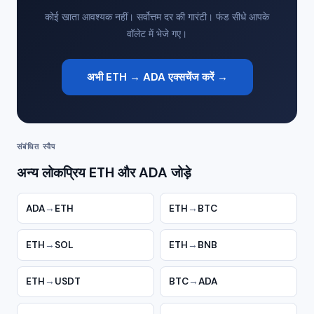
कोई खाता आवश्यक नहीं। सर्वोत्तम दर की गारंटी। फंड सीधे आपके
वॉलेट में भेजे गए।
अभी ETH → ADA एक्सचेंज करें →
संबंधित स्वैप
अन्य लोकप्रिय ETH और ADA जोड़े
ADA
→
ETH
ETH
→
BTC
ETH
→
SOL
ETH
→
BNB
ETH
→
USDT
BTC
→
ADA