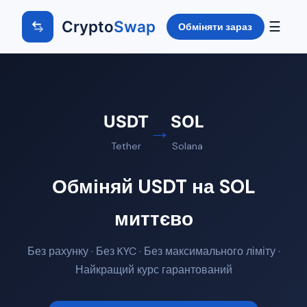
Crypto
Swap
☰
Обміняти зараз
USDT
SOL
→
Tether
Solana
Обміняй USDT на SOL
миттєво
Без рахунку · Без KYC · Без максимального ліміту ·
Найкращий курс гарантований