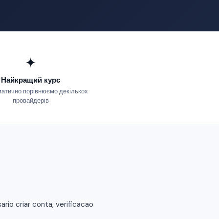
✦
Найкращий курс
атично порівнюємо декількох
провайдерів
io criar conta, verificacao