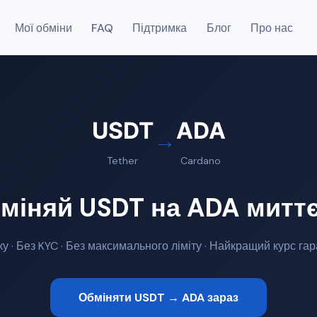
Мої обміни
FAQ
Підтримка
Блог
Про нас
USDT
ADA
→
Tether
Cardano
міняй USDT на ADA митт
ку · Без KYC · Без максимального ліміту · Найкращий курс га
Обміняти USDT → ADA зараз