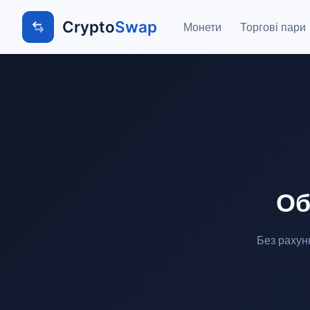
Crypto
Swap
Монети
Торгові пари
Об
Без рахун