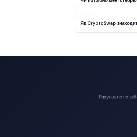
Чи потрібно мені створю
Як CryptoSwap знаходит
Рахунок не потріб