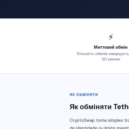
⚡
Миттєвий обмін
Більшість обмінів завершуєть
30 хвилин
ЯК ОБМІНЯТИ
Як обміняти Teth
CryptoSwap torna simples tro
de identidade ou limite maxim