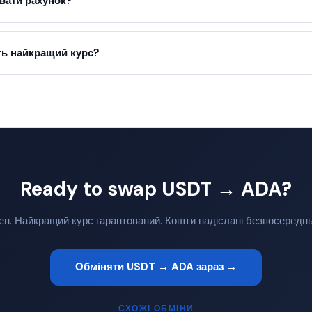
вати рахунок?
ь найкращий курс?
Ready to swap USDT → ADA?
ен. Найкращий курс гарантований. Кошти надіслані безпосередн
Обміняти USDT → ADA зараз →
СХОЖІ ОБМІНИ