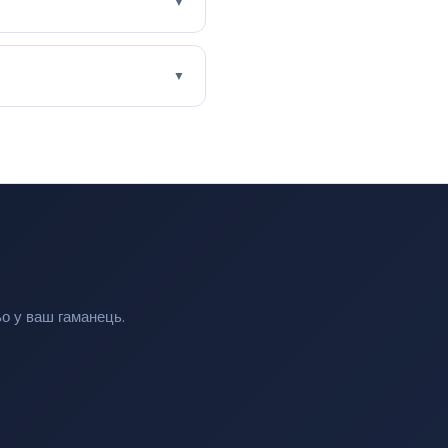
▼
▼
ьо у ваш гаманець.