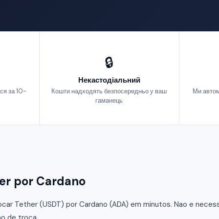
🔒
Некастодіальний
ся за 10-
Кошти надходять безпосередньо у ваш
Ми автом
гаманець
er por Cardano
car Tether (USDT) por Cardano (ADA) em minutos. Nao e necessar
o de troca.