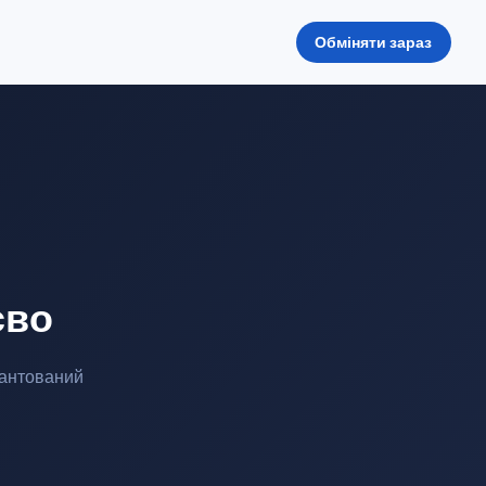
Обміняти зараз
єво
рантований