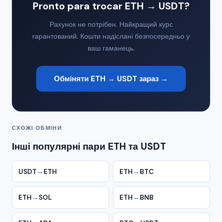
Pronto para trocar ETH → USDT?
Рахунок не потрібен. Найкращий курс
гарантований. Кошти надіслані безпосередньо у
ваш гаманець.
Обміняти ETH → USDT зараз →
СХОЖІ ОБМІНИ
Інші популярні пари ETH та USDT
USDT
→
ETH
ETH
→
BTC
ETH
→
SOL
ETH
→
BNB