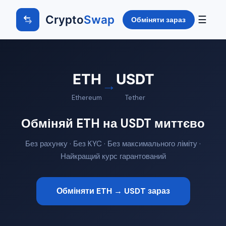
Crypto
Swap
☰
Обміняти зараз
ETH
USDT
→
Ethereum
Tether
Обміняй ETH на USDT миттєво
Без рахунку · Без KYC · Без максимального ліміту ·
Найкращий курс гарантований
Обміняти ETH → USDT зараз