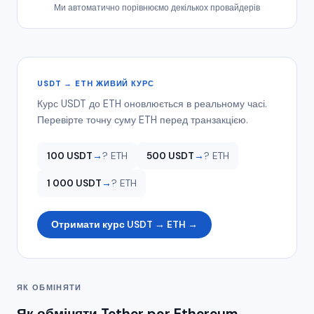
Ми автоматично порівнюємо декількох провайдерів
USDT → ETH ЖИВИЙ КУРС
Курс USDT до ETH оновлюється в реальному часі.
Перевірте точну суму ETH перед транзакцією.
100 USDT
→
? ETH
500 USDT
→
? ETH
1 000 USDT
→
? ETH
Отримати курс USDT → ETH →
ЯК ОБМІНЯТИ
Як обміняти Tether por Ethereum