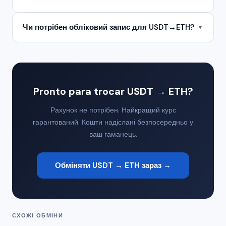
Чи потрібен обліковий запис для USDT→ETH?
▼
Pronto para trocar USDT → ETH?
Рахунок не потрібен. Найкращий курс
гарантований. Кошти надіслані безпосередньо у
ваш гаманець.
Обміняти USDT → ETH зараз →
СХОЖІ ОБМІНИ