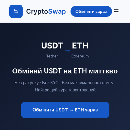
Crypto
Swap
☰
Обміняти зараз
USDT
ETH
→
Tether
Ethereum
Обміняй USDT на ETH миттєво
Без рахунку · Без KYC · Без максимального ліміту ·
Найкращий курс гарантований
Обміняти USDT → ETH зараз