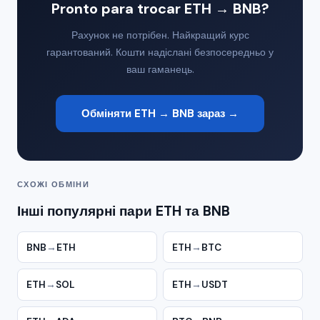
Pronto para trocar ETH → BNB?
Рахунок не потрібен. Найкращий курс
гарантований. Кошти надіслані безпосередньо у
ваш гаманець.
Обміняти ETH → BNB зараз →
СХОЖІ ОБМІНИ
Інші популярні пари ETH та BNB
BNB
→
ETH
ETH
→
BTC
ETH
→
SOL
ETH
→
USDT