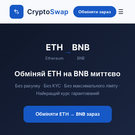
Crypto
Swap
☰
Обміняти зараз
ETH
BNB
→
Ethereum
BNB
Обміняй ETH на BNB миттєво
Без рахунку · Без KYC · Без максимального ліміту ·
Найкращий курс гарантований
Обміняти ETH → BNB зараз