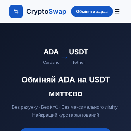
Crypto
Swap
☰
Обміняти зараз
ADA
USDT
→
Cardano
Tether
Обміняй ADA на USDT
миттєво
Без рахунку · Без KYC · Без максимального ліміту ·
Найкращий курс гарантований