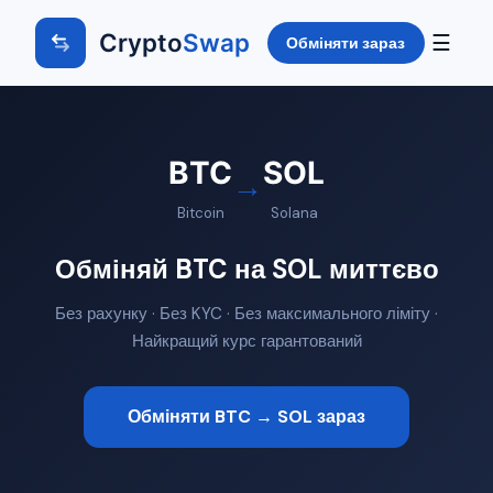
Crypto
Swap
☰
Обміняти зараз
BTC
SOL
→
Bitcoin
Solana
Обміняй BTC на SOL миттєво
Без рахунку · Без KYC · Без максимального ліміту ·
Найкращий курс гарантований
Обміняти BTC → SOL зараз