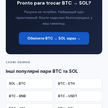
Pronto para trocar BTC → SOL?
Рахунок не потрібен. Найкращий курс
гарантований. Кошти надіслані безпосередньо у
ваш гаманець.
Обміняти BTC → SOL зараз →
СХОЖІ ОБМІНИ
Інші популярні пари BTC та SOL
SOL
→
BTC
BTC
→
ETH
BTC
→
BNB
BTC
→
USDT