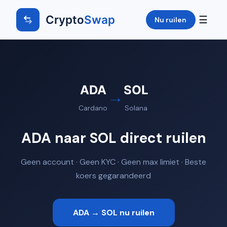
Crypto
Swap
☰
Nu ruilen
ADA
SOL
→
Cardano
Solana
ADA naar SOL direct ruilen
Geen account · Geen KYC · Geen max limiet · Beste
koers gegarandeerd
ADA → SOL nu ruilen