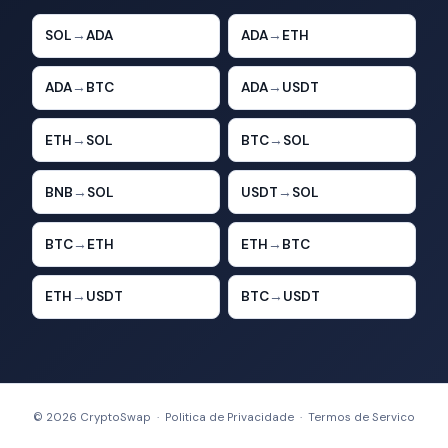
SOL
→
ADA
ADA
→
ETH
ADA
→
BTC
ADA
→
USDT
ETH
→
SOL
BTC
→
SOL
BNB
→
SOL
USDT
→
SOL
BTC
→
ETH
ETH
→
BTC
ETH
→
USDT
BTC
→
USDT
© 2026 CryptoSwap ·
Politica de Privacidade
·
Termos de Servico