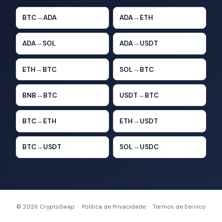
BTC
→
ADA
ADA
→
ETH
ADA
→
SOL
ADA
→
USDT
ETH
→
BTC
SOL
→
BTC
BNB
→
BTC
USDT
→
BTC
BTC
→
ETH
ETH
→
USDT
BTC
→
USDT
SOL
→
USDC
© 2026 CryptoSwap ·
Politica de Privacidade
·
Termos de Servico