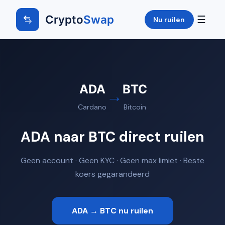
Crypto
Swap
☰
Nu ruilen
ADA
BTC
→
Cardano
Bitcoin
ADA naar BTC direct ruilen
Geen account · Geen KYC · Geen max limiet · Beste
koers gegarandeerd
ADA → BTC nu ruilen