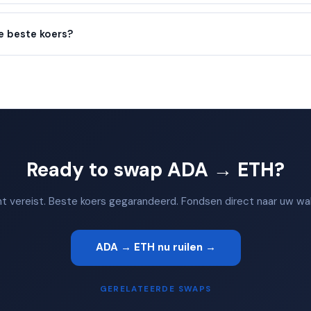
e beste koers?
Ready to swap ADA → ETH?
 vereist. Beste koers gegarandeerd. Fondsen direct naar uw wal
ADA → ETH nu ruilen →
GERELATEERDE SWAPS