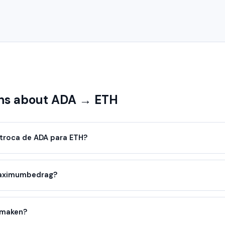
ns about ADA → ETH
troca de ADA para ETH?
maximumbedrag?
nmaken?