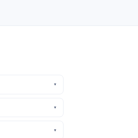
▼
▼
▼