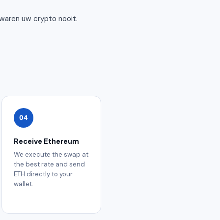
waren uw crypto nooit.
04
Receive Ethereum
We execute the swap at
the best rate and send
ETH directly to your
wallet.