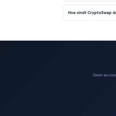
Hoe vindt CryptoSwap d
Geen account