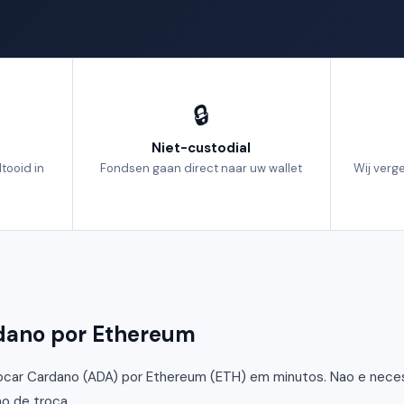
🔒
Niet-custodial
tooid in
Fondsen gaan direct naar uw wallet
Wij verg
rdano por Ethereum
car Cardano (ADA) por Ethereum (ETH) em minutos. Nao e necessa
o de troca.