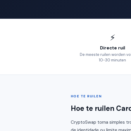
⚡
Directe ruil
De meeste ruilen worden vol
10-30 minuten
HOE TE RUILEN
Hoe te ruilen Ca
CryptoSwap torna simples tro
de identidade ou limite maxim