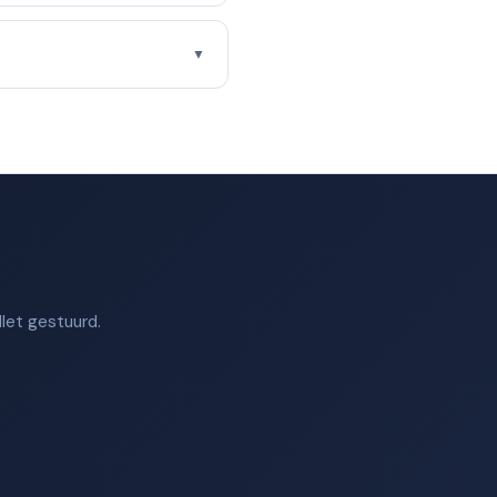
▼
let gestuurd.