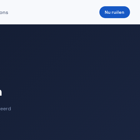
ons
Nu ruilen
n
deerd