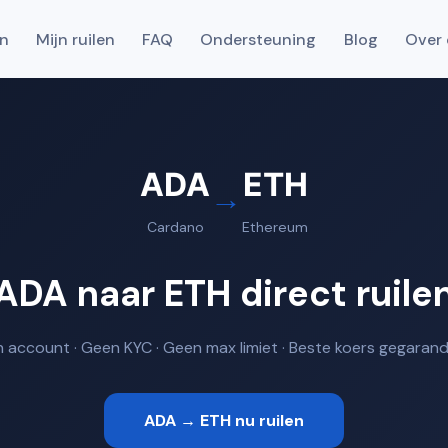
en
Mijn ruilen
FAQ
Ondersteuning
Blog
Over 
ADA
ETH
→
Cardano
Ethereum
ADA naar ETH direct ruile
 account · Geen KYC · Geen max limiet · Beste koers gegaran
ADA → ETH nu ruilen