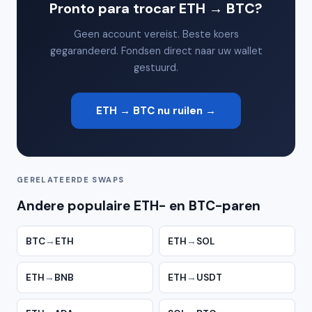
Pronto para trocar ETH → BTC?
Geen account vereist. Beste koers
gegarandeerd. Fondsen direct naar uw wallet
gestuurd.
ETH → BTC nu ruilen →
GERELATEERDE SWAPS
Andere populaire ETH- en BTC-paren
BTC
→
ETH
ETH
→
SOL
ETH
→
BNB
ETH
→
USDT