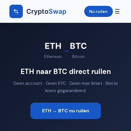
Crypto
Swap
☰
Nu ruilen
ETH
BTC
→
Ethereum
Bitcoin
ETH naar BTC direct ruilen
Geen account · Geen KYC · Geen max limiet · Beste
koers gegarandeerd
ETH → BTC nu ruilen