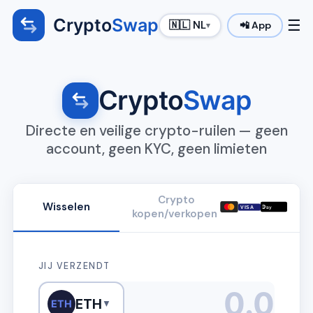
Crypto
Swap
☰
🇳🇱 NL
📲 App
▾
Crypto
Swap
Directe en veilige crypto-ruilen — geen
account, geen KYC, geen limieten
Crypto
Wisselen

VISA
Pay
kopen/verkopen
JIJ VERZENDT
ETH
ETH
▼