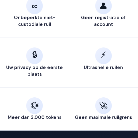
UW
Configureren
Storting
Bevestigen
∞
👤
1
2
3
WISSEL
Onbeperkte niet-
Geen registratie of
custodiale ruil
account
Waar sturen we uw
crypto
naartoe?
📬
Voer uw bestemmingsportemonnee-adres in
🔒
⚡
BESTEMMINGSPORTEMONNEE-ADRES
Uw privacy op de eerste
Ultrasnelle ruilen
📋 Plakken
plaats
💱
🚀
Uw geld gaat rechtstreeks naar dit adres. Geen
🔒
account nodig — we bewaren nooit uw crypto.
Meer dan 3.000 tokens
Geen maximale ruilgrens
Enter address above to
Annuleren