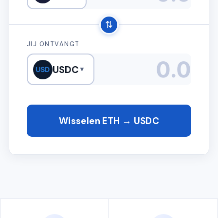
⇅
JIJ ONTVANGT
USDC
USD
▼
Wisselen ETH → USDC