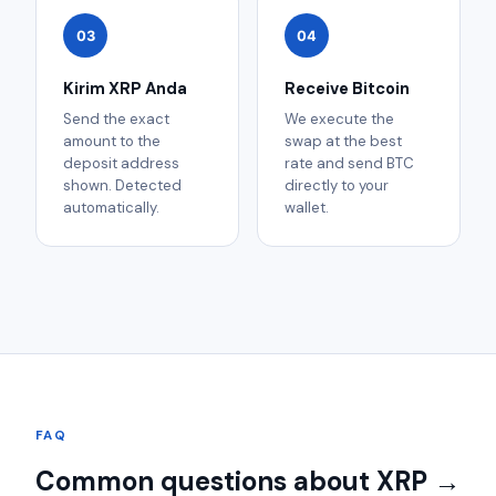
03
04
Kirim XRP Anda
Receive Bitcoin
Send the exact
We execute the
amount to the
swap at the best
deposit address
rate and send BTC
shown. Detected
directly to your
automatically.
wallet.
FAQ
Common questions about XRP →