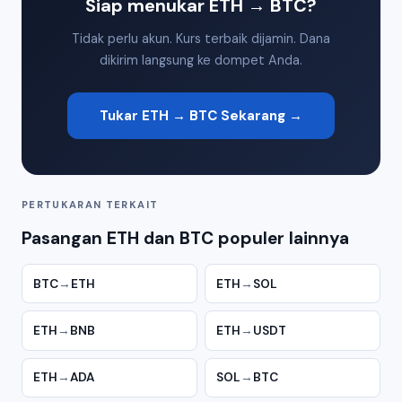
Siap menukar ETH → BTC?
Tidak perlu akun. Kurs terbaik dijamin. Dana
dikirim langsung ke dompet Anda.
Tukar ETH → BTC Sekarang →
PERTUKARAN TERKAIT
Pasangan ETH dan BTC populer lainnya
BTC
→
ETH
ETH
→
SOL
ETH
→
BNB
ETH
→
USDT
ETH
→
ADA
SOL
→
BTC