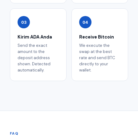
03
04
Kirim ADA Anda
Receive Bitcoin
Send the exact
We execute the
amount to the
swap at the best
deposit address
rate and send BTC
shown. Detected
directly to your
automatically.
wallet.
FAQ